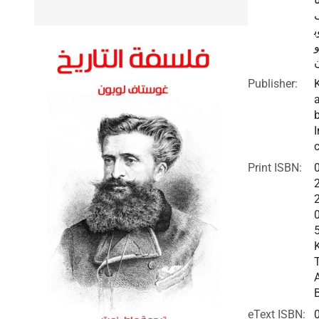
ب
Publisher:
I
c
Print ISBN:
eText ISBN: