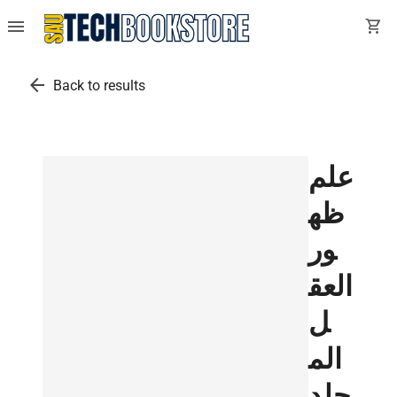
menu
shopping_cart
arrow_back
Back to results
علم
ظه
ور
العق
ل
الم
جلد