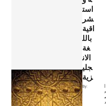
است
شر
اقية
بالل
غة
الان
جلي
زية
By:
أ