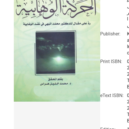
ا
Publisher:
I
c
Print ISBN:
eText ISBN: