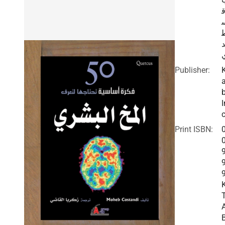
د
Publisher:
I
c
Print ISBN: