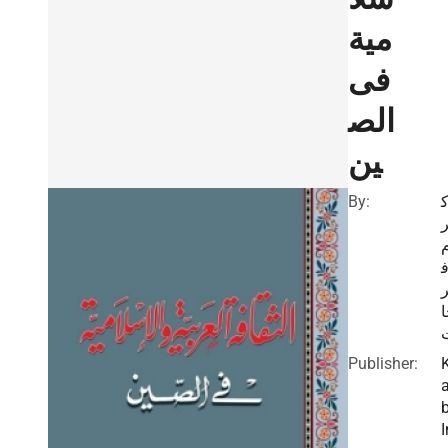
مية
فى
الص
ين
By:
Publisher:
I