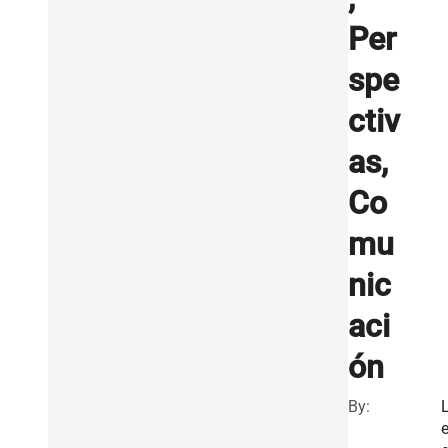
Per
spe
ctiv
as,
Co
mu
nic
aci
ón
By: