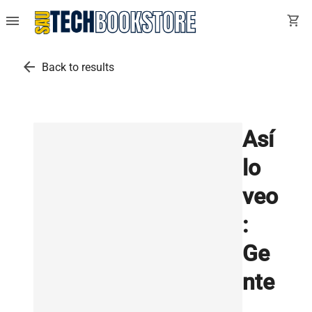
menu
shopping_cart
arrow_back
Back to results
Así
lo
veo
:
Ge
nte
,